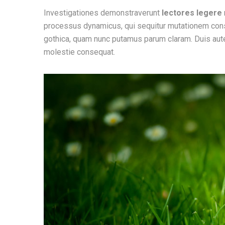
Investigationes demonstraverunt
lectores legere
processus dynamicus, qui sequitur mutationem cons
gothica, quam nunc putamus parum claram. Duis autem
molestie consequat.