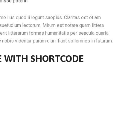
isse potenti.
me lius quod ii legunt saepius. Claritas est etiam
uetudium lectorum. Mirum est notare quam littera
it litterarum formas humanitatis per seacula quarta
nobis videntur parum clari, fiant sollemnes in futurum.
NE WITH SHORTCODE