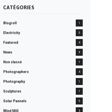
CATÉGORIES
Blogroll
1
Electricity
5
Featured
4
News
9
Non classé
1
Photographers
4
Photography
1
Sculptures
1
Solar Pannels
5
Wind Mill
3