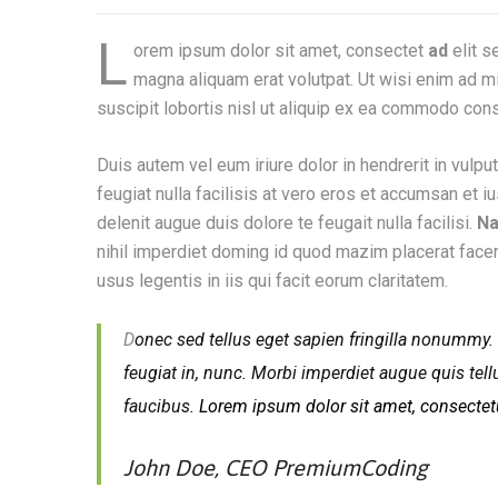
L
orem ipsum dolor sit amet, consectet
ad
elit s
magna aliquam erat volutpat. Ut wisi enim ad mi
suscipit lobortis nisl ut aliquip ex ea commodo con
Duis autem vel eum iriure dolor in hendrerit in vulpu
feugiat nulla facilisis at vero eros et accumsan et i
delenit augue duis dolore te feugait nulla facilisi.
Na
nihil imperdiet doming id quod mazim placerat face
usus legentis in iis qui facit eorum claritatem.
D
onec sed tellus eget sapien fringilla nonummy.
feugiat in, nunc. Morbi imperdiet augue quis te
faucibus.
Lorem ipsum dolor sit amet, consectetu
John Doe, CEO PremiumCoding