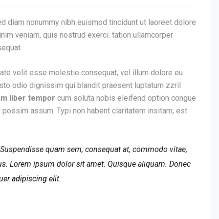
ed diam nonummy nibh euismod tincidunt ut laoreet dolore
nim veniam, quis nostrud exerci. tation ullamcorper
sequat.
tate velit esse molestie consequat, vel illum dolore eu
usto odio dignissim qui blandit praesent luptatum zzril
m liber tempor
cum soluta nobis eleifend option congue
r possim assum. Typi non habent claritatem insitam; est
Suspendisse quam sem, consequat at, commodo vitae,
llus. Lorem ipsum dolor sit amet. Quisque aliquam. Donec
er adipiscing elit.